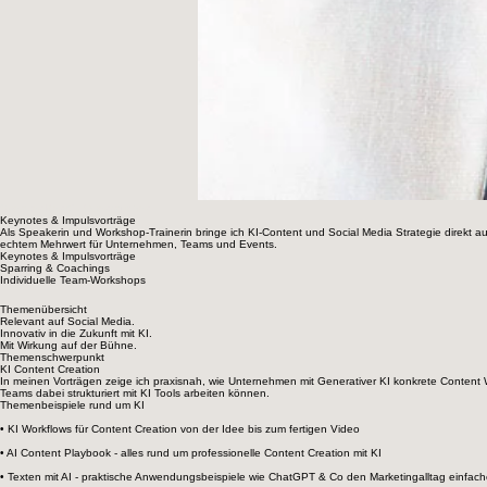
00:00
/
00:00
Speaker Kerstin Oberzaucher
Keynotes & Impulsvorträge
Als Speakerin und Workshop-Trainerin bringe ich KI-Content und Social Media Strategie direkt 
echtem Mehrwert für Unternehmen, Teams und Events.
Keynotes & Impulsvorträge
Sparring & Coachings
Individuelle Team-Workshops
Themenübersicht
Relevant auf Social Media.
Innovativ in die Zukunft mit KI.
Mit Wirkung auf der Bühne.