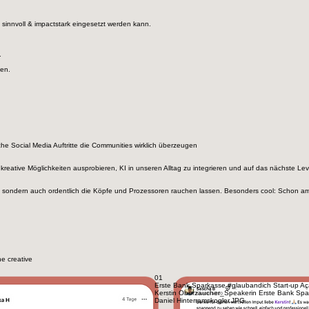
Workflows aufbauen, vereinfachen und beschleunigen. Es geht nicht um Theorie, sondern darum, w
, effizienter, und besser macht.
sinnvoll & impactstark eingesetzt werden kann.
.
den.
e Social Media Auftritte die Communities wirklich überzeugen
 kreative Möglichkeiten ausprobieren, KI in unseren Alltag zu integrieren und auf das nächste Le
, sondern auch ordentlich die Köpfe und Prozessoren rauchen lassen. Besonders cool: Schon am 