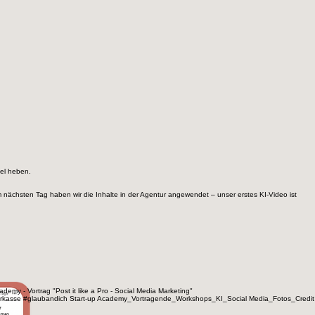
ie aus einer Idee effizient Texte, Visuals, Videos und Social Media Inhalte entstehen und wie
vel heben.
nächsten Tag haben wir die Inhalte in der Agentur angewendet – unser erstes KI-Video ist