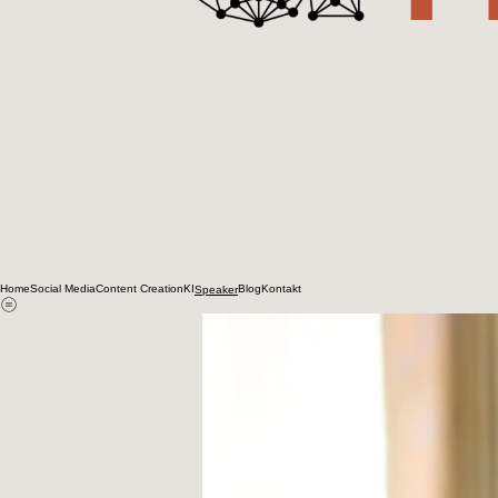
Home
Social Media
Content Creation
KI
Blog
Kontakt
Speaker