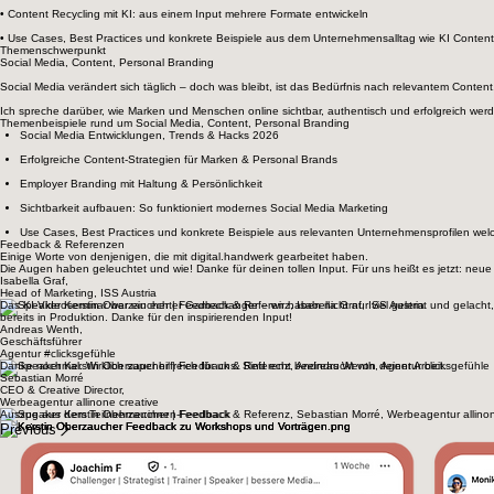
Themenschwerpunkt
KI Content Creation
In meinen Vorträgen zeige ich praxisnah, wie Unternehmen mit Generativer KI konkrete Content 
Teams dabei strukturiert mit KI Tools arbeiten können.
Themenbeispiele rund um KI
• KI Workflows für Content Creation von der Idee bis zum fertigen Video
• AI Content Playbook - alles rund um professionelle Content Creation mit KI
• Texten mit AI - praktische Anwendungsbeispiele wie ChatGPT & Co den Marketingalltag einfacher
• Content Recycling mit KI: aus einem Input mehrere Formate entwickeln
• Use Cases, Best Practices und konkrete Beispiele aus dem Unternehmensalltag wie KI Content 
Themenschwerpunkt
Social Media, Content, Personal Branding
Social Media verändert sich täglich – doch was bleibt, ist das Bedürfnis nach relevantem Content
Ich spreche darüber, wie Marken und Menschen online sichtbar, authentisch und erfolgreich wer
Themenbeispiele rund um Social Media, Content, Personal Branding
Social Media Entwicklungen, Trends & Hacks 2026
Erfolgreiche Content-Strategien für Marken & Personal Brands
Employer Branding mit Haltung & Persönlichkeit
Sichtbarkeit aufbauen: So funktioniert modernes Social Media Marketing
Use Cases, Best Practices und konkrete Beispiele aus relevanten Unternehmensprofilen welch
Feedback & Referenzen
Einige Worte von denjenigen, die mit digital.handwerk gearbeitet haben.
Die Augen haben geleuchtet und wie! Danke für deinen tollen Input. Für uns heißt es jetzt: neue
Isabella Graf,
Head of Marketing, ISS Austria
Das KI-Videoseminar war ein echter Gamechanger – wir haben nicht nur viel gelernt und gelacht
bereits in Produktion. Danke für den inspirierenden Input!
Andreas Wenth,
Geschäftsführer
Agentur #clicksgefühle