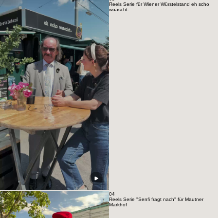
03
Reels Serie für Wiener Würstelstand eh scho
wuascht.
04
Reels Serie "Senfi fragt nach" für Mautner