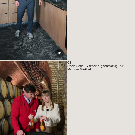
08
Reels Serie "G'scheit & g'schmackig" für
Mautner Markhof