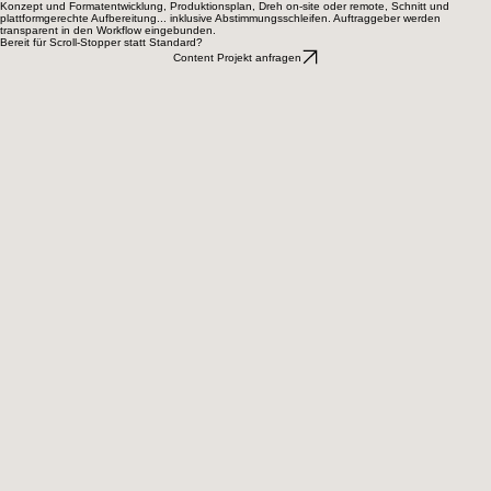
Grundsätzlich ja, digital.handwerk unterstützt Agenturen in einigen Fällen als spezialisierter
Umsetzungspartner für Content-Produktion.
Wie läuft eine Produktion ab?
Konzept und Formatentwicklung, Produktionsplan, Dreh on-site oder remote, Schnitt und
plattformgerechte Aufbereitung... inklusive Abstimmungsschleifen. Auftraggeber werden
transparent in den Workflow eingebunden.
Bereit für Scroll-Stopper statt Standard?
Content Projekt anfragen