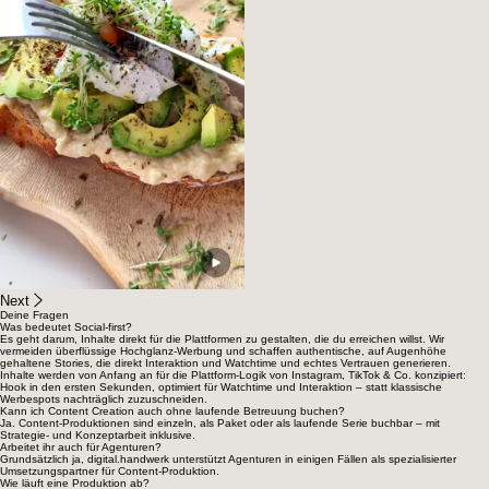
Next
Deine Fragen
Was bedeutet Social-first?
Es geht darum, Inhalte direkt für die Plattformen zu gestalten, die du erreichen willst. Wir
vermeiden überflüssige Hochglanz-Werbung und schaffen authentische, auf Augenhöhe
gehaltene Stories, die direkt Interaktion und Watchtime und echtes Vertrauen generieren.
Inhalte werden von Anfang an für die Plattform-Logik von Instagram, TikTok & Co. konzipiert:
Hook in den ersten Sekunden, optimiert für Watchtime und Interaktion – statt klassische
Werbespots nachträglich zuzuschneiden.
Kann ich Content Creation auch ohne laufende Betreuung buchen?
Ja. Content-Produktionen sind einzeln, als Paket oder als laufende Serie buchbar – mit
Strategie- und Konzeptarbeit inklusive.
Arbeitet ihr auch für Agenturen?