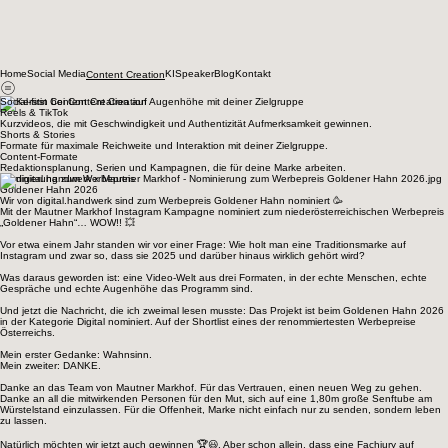
Home
Social Media
KI
Speaker
Blog
Kontakt
Content Creation
Social-first Content Creation auf Augenhöhe mit deiner Zielgruppe
Reels & TikTok
Kurzvideos, die mit Geschwindigkeit und Authentizität Aufmerksamkeit gewinnen.
Shorts & Stories
Formate für maximale Reichweite und Interaktion mit deiner Zielgruppe.
Content-Formate
Redaktionsplanung, Serien und Kampagnen, die für deine Marke arbeiten.
Nominierung zum Werbepreis
Goldener Hahn 2026
Wir von digital.handwerk sind zum Werbepreis Goldener Hahn nominiert 🥳
Mit der Mautner Markhof Instagram Kampagne nominiert zum niederösterreichischen Werbepreis
„Goldener Hahn“… WOW!! 💥
Vor etwa einem Jahr standen wir vor einer Frage: Wie holt man eine Traditionsmarke auf
Instagram und zwar so, dass sie 2025 und darüber hinaus wirklich gehört wird?
Was daraus geworden ist: eine Video-Welt aus drei Formaten, in der echte Menschen, echte
Gespräche und echte Augenhöhe das Programm sind.
Und jetzt die Nachricht, die ich zweimal lesen musste: Das Projekt ist beim Goldenen Hahn 2026
in der Kategorie Digital nominiert. Auf der Shortlist eines der renommiertesten Werbepreise
Österreichs.
Mein erster Gedanke: Wahnsinn.
Mein zweiter: DANKE.
Danke an das Team von Mautner Markhof. Für das Vertrauen, einen neuen Weg zu gehen.
Danke an all die mitwirkenden Personen für den Mut, sich auf eine 1,80m große Senftube am
Würstelstand einzulassen. Für die Offenheit, Marke nicht einfach nur zu senden, sondern leben