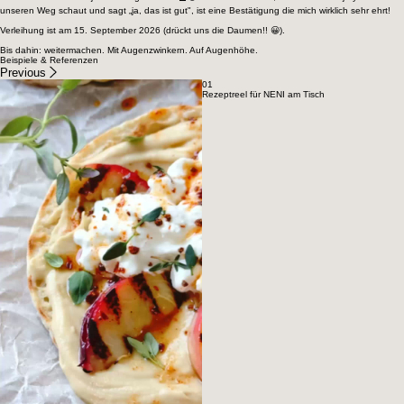
zu lassen.
Natürlich möchten wir jetzt auch gewinnen 🏆😃. Aber schon allein, dass eine Fachjury auf
unseren Weg schaut und sagt „ja, das ist gut", ist eine Bestätigung die mich wirklich sehr ehrt!
Verleihung ist am 15. September 2026 (drückt uns die Daumen!! 😀).
Bis dahin: weitermachen. Mit Augenzwinkern. Auf Augenhöhe.
Beispiele & Referenzen
Previous
01
Rezeptreel für NENI am Tisch